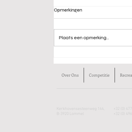
Opmerkingen
Plaats een opmerking...
Tijdschema Belgisch
Kampioenschap 2026
Over Ons
Competitie
Recrea
Kerkhovensesteenweg 144,
+32 (0) 477
B-3920 Lommel
+32 (0) 496