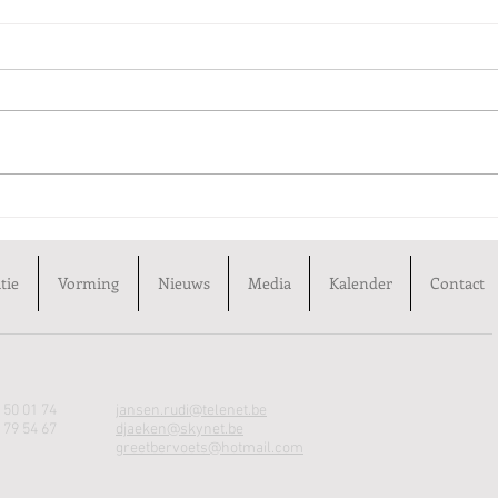
Nationale dansdag 2025
Stev
tie
Vorming
Nieuws
Media
Kalender
Contact
 50 01 74
jansen.rudi@telenet.be
 79 54 67
djaeken@skynet.be
greetbervoets@hotmail.com