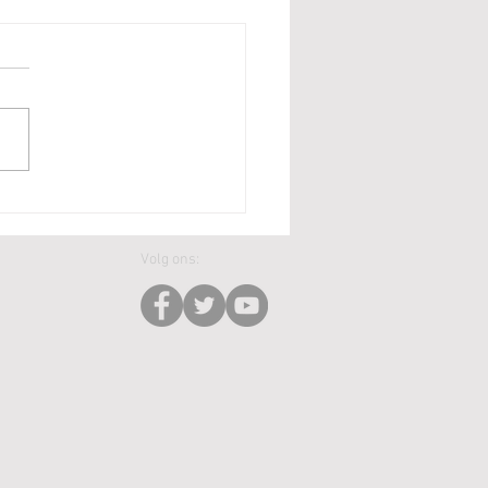
enage - UK Open 2026
Volg ons: