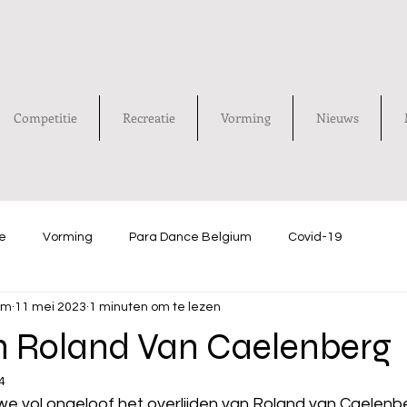
Competitie
Recreatie
Vorming
Nieuws
e
Vorming
Para Dance Belgium
Covid-19
um
11 mei 2023
1 minuten om te lezen
en Roland Van Caelenberg
4
e vol ongeloof het overlijden van Roland van Caelenb