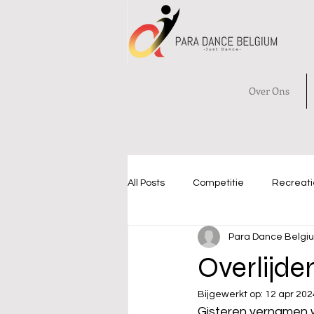
Over Ons
All Posts
Competitie
Recreati
Para Dance Belgi
Overlijd
Bijgewerkt op:
12 apr 202
Gisteren vernamen w