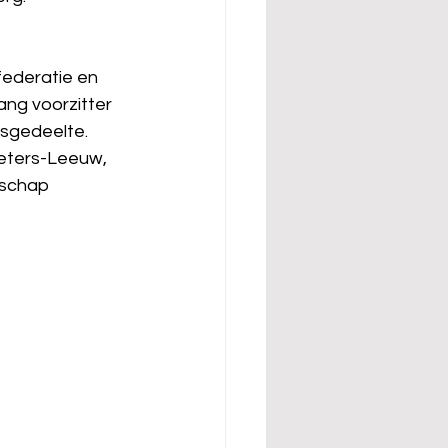
ederatie en 
ang voorzitter 
dsgedeelte.
ieters-Leeuw, 
nschap 