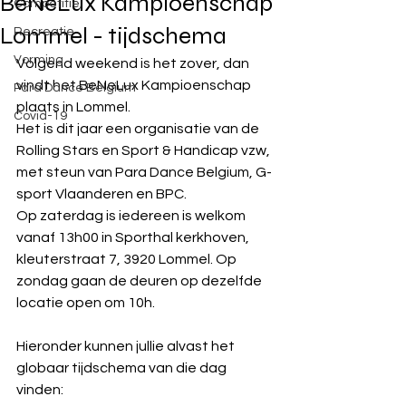
BeNeLux Kampioenschap
Competitie
Lommel - tijdschema
Recreatie
Vorming
Volgend weekend is het zover, dan 
vindt het BeNeLux Kampioenschap 
Para Dance Belgium
plaats in Lommel.
Covid-19
Het is dit jaar een organisatie van de 
Rolling Stars en Sport & Handicap vzw, 
met steun van Para Dance Belgium, G-
sport Vlaanderen en BPC.
Op zaterdag is iedereen is welkom 
vanaf 13h00 in Sporthal kerkhoven, 
kleuterstraat 7, 3920 Lommel. Op 
zondag gaan de deuren op dezelfde 
locatie open om 10h. 
Hieronder kunnen jullie alvast het 
globaar tijdschema van die dag 
vinden: