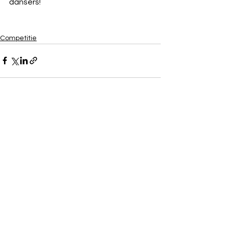
dansers!
Competitie
Alles weergeven
Recente blogposts