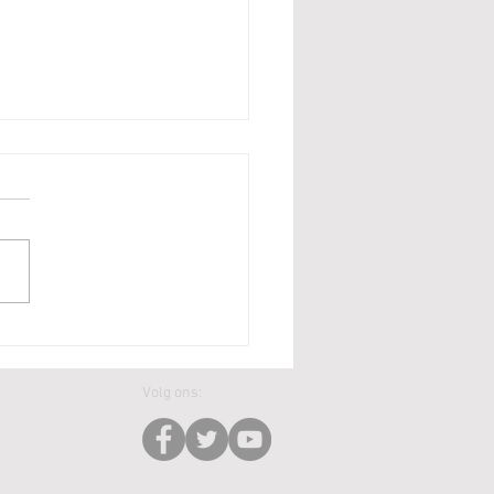
enage - UK Open 2026
Volg ons: