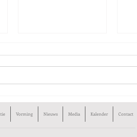
Nationale dansdag 2025
Stev
tie
Vorming
Nieuws
Media
Kalender
Contact