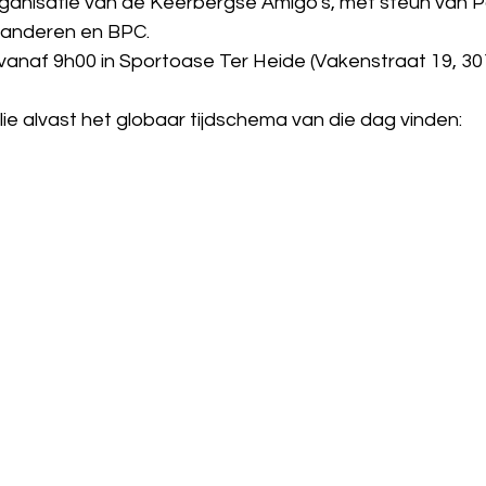
 organisatie van de Keerbergse Amigo's, met steun van 
aanderen en BPC.
vanaf 9h00 in Sportoase Ter Heide (Vakenstraat 19, 30
lie alvast het globaar tijdschema van die dag vinden: