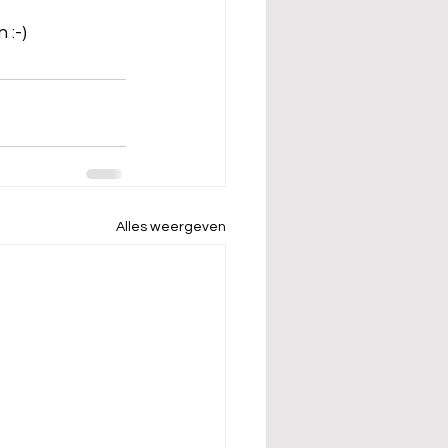
 :-)
Alles weergeven