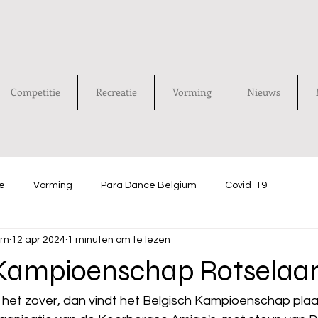
Competitie
Recreatie
Vorming
Nieuws
e
Vorming
Para Dance Belgium
Covid-19
um
12 apr 2024
1 minuten om te lezen
 Kampioenschap Rotselaa
het zover, dan vindt het Belgisch Kampioenschap plaat