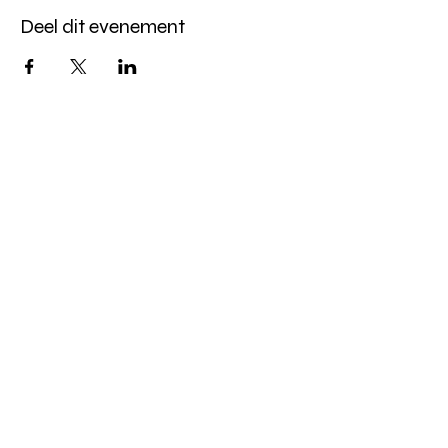
Deel dit evenement
Kerkhovensesteenweg 144,
B-3920 Lommel
+32 (0) 477 50 01 74
+32 (0) 496 79 54 67
jansen.rudi@telenet.be
djaeken@skynet.be
greetbervoets@hotmail.com