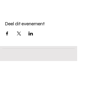
Deel dit evenement
Kerkhovensesteenweg 144,
B-3920 Lommel
+32 (0) 477 50 01 74
+32 (0) 496 79 54 67