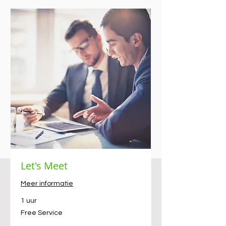
Let's Meet
Meer informatie
1 uur
Free
Free Service
Service