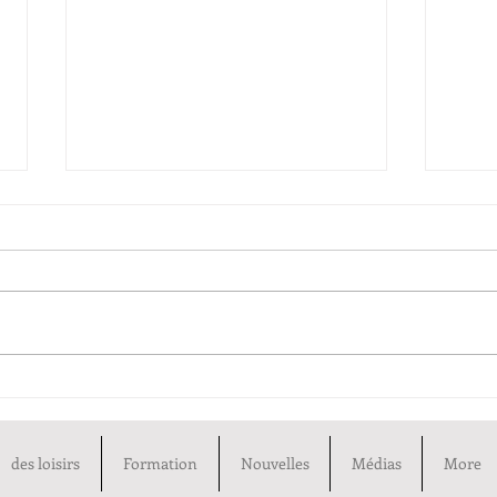
Championnat Belge 2025
Amst
Pays
des loisirs
Formation
Nouvelles
Médias
More