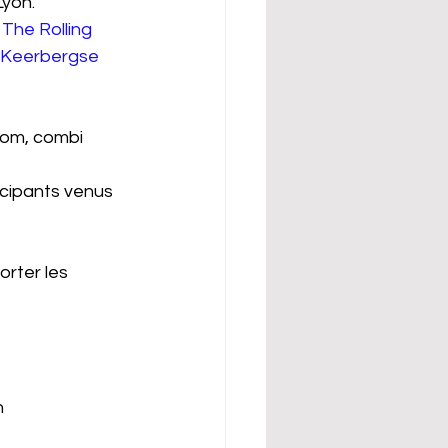
Lyon.
 
The Rolling 
s Keerbergse 
oom, combi 
icipants venus 
orter les 
n