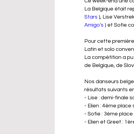
Ce week-end une comp
La Belgique était r
Stars
 ), Lise Verstrek
Amigo's
 ) et Sofie co
Pour cette première 
Latin et solo conven
La compétition a pu 
de Belgique, de Slové
Nos danseurs belges 
résultats suivants e
- Lise : demi-finale 
- Elien : 4ème place
- Sofie : 3ème place
- Elien et Greet : 1