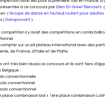
étition avait lieu pour la première fois en France, à 
eprésentée à ce concours par 
Elien En Greet Bervoets
  (
en  ( 
Groupe de danse en fauteuil roulant pour adulte
x ( 
Dansprovant
 ).
compétition il y avait des compétitions en combi ballr
tionnel.
compter sur un joli plateau international avec des part
nie, de France, d'Italie et de Malte.
ont très bien réussi ce concours et ils sont fiers d'app
n Belgique :
solo conventionnelle
 solo conventionnel
 solo conventionnel
ère place combinaison bal + 1ère place combinaison Lati