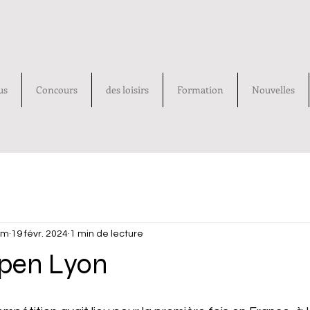
us
Concours
des loisirs
Formation
Nouvelles
um
19 févr. 2024
1 min de lecture
pen Lyon