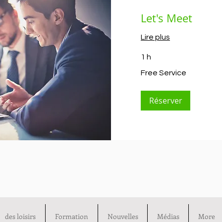
Let's Meet
Lire plus
1 h
Free
Free Service
Service
Réserver
des loisirs
Formation
Nouvelles
Médias
More