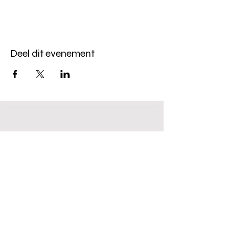
Deel dit evenement
Kerkhovensesteenweg 144,
B-3920 Lommel
+32 (0) 477 50 01 74
+32 (0) 496 79 54 67